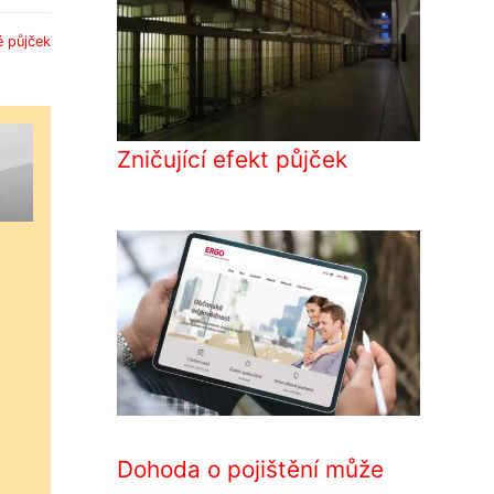
é půjček
Zničující efekt půjček
Dohoda o pojištění může