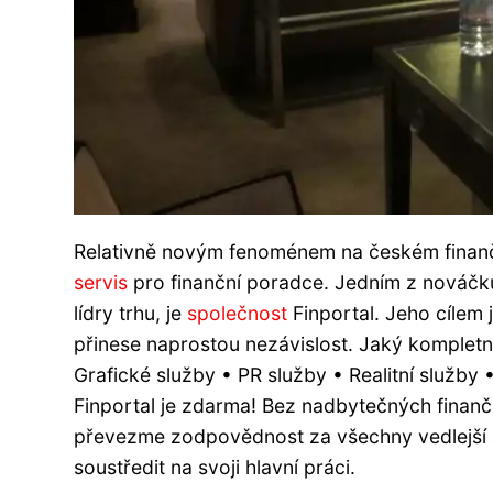
Relativně novým fenoménem na českém finančním
servis
pro finanční poradce. Jedním z nováčků,
lídry trhu, je
společnost
Finportal. Jeho cílem
přinese naprostou nezávislost. Jaký kompletn
Grafické služby • PR služby • Realitní služby 
Finportal je zdarma! Bez nadbytečných finanč
převezme zodpovědnost za všechny vedlejší ak
soustředit na svoji hlavní práci.