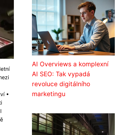
AI Overviews a komplexní
etní
AI SEO: Tak vypadá
mezi
revoluce digitálního
marketingu
ví •
i
l
ně