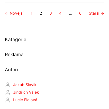
← Novější
1
2
3
4
...
6
Starší →
Kategorie
Reklama
Autoři
Jakub Slavík
Jindřich Válek
Lucie Fialová