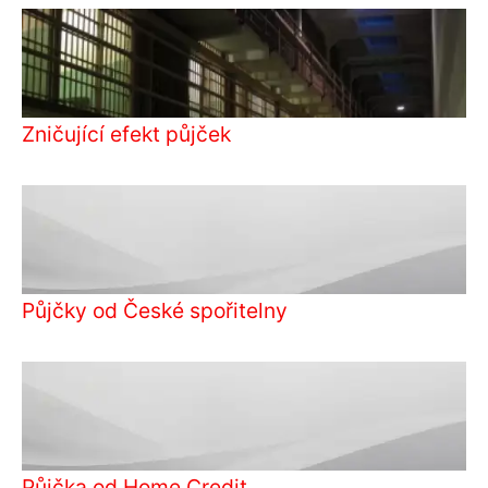
Zničující efekt půjček
Půjčky od České spořitelny
Půjčka od Home Credit